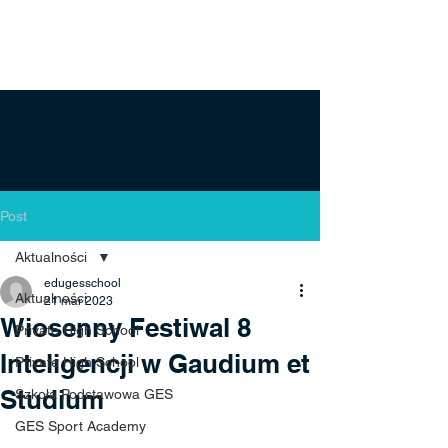
Post
Aktualności
edugesschool
Aktualności
21 mar 2023
Wiosenny Festiwal 8
Private High School
Inteligencji w Gaudium et
Private High School
Studium
Szkoła Podstawowa GES
GES Sport Academy