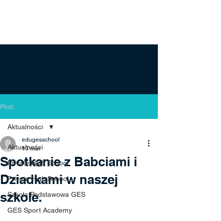
Post
Aktualności
edugesschool
Aktualności
10 mar
Spotkanie z Babciami i
Private High School
Dziadkami w naszej
Private High School
szkole.
Szkoła Podstawowa GES
GES Sport Academy